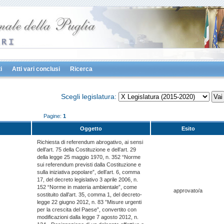
i
Atti vari conclusi
Ricerca
Scegli legislatura:
Pagine:
1
Oggetto
Esito
Richiesta di referendum abrogativo, ai sensi
dell’art. 75 della Costituzione e dell’art. 29
della legge 25 maggio 1970, n. 352 “Norme
sui referendum previsti dalla Costituzione e
sulla iniziativa popolare”, dell’art. 6, comma
17, del decreto legislativo 3 aprile 2006, n.
152 “Norme in materia ambientale”, come
approvato/a
sostituito dall’art. 35, comma 1, del decreto-
legge 22 giugno 2012, n. 83 ”Misure urgenti
per la crescita del Paese”, convertito con
modificazioni dalla legge 7 agosto 2012, n.