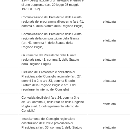
134 - Designazione di un delegato effettivo e
di uno supplente (art. 29 legge 25 maggio
1970, n. 352)
Comunicazione del Presidente della Giunta
regionale del programma di governo (art. 41,
effettuata
comma 4, dello Statuto della Regione Puglia)
Comunicazione del Presidente della Giunta
regionale della composizione della Giunta
effettuata
(art. 41, comma 4, dello Statuto della
Regione Puglia)
Giuramento del Presidente della Giunta
regionale (art. 41, comma 3, dello Statuto
effettuato
della Regione Puglia)
Elezione del Presidente e dell'Ufficio di
Presidenza del Consiglio regionale (art. 27,
commi 1 e 2, e art. 33, comma 5, dello
effettuata
Statuto della Regione Puglia e art. 1 del
regolamento interno del Consiglio)
Convalida degli eletti (art. 24, comma 3, e
art. 33, comma 4, dello Statuto della Regione
effettuata
Puglia e art. 1 del regolamento interno del
Consiglio)
Insediamento del Consiglio regionale e
costituzione dell'Ufficio provvisorio di
Presidenza (art. 33, comma 3, dello Statuto
effettuato