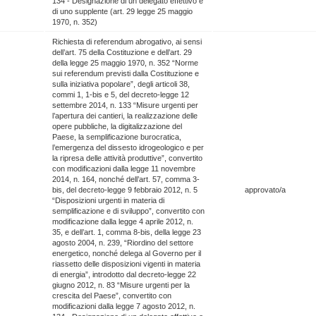
134 - Designazione di un delegato effettivo e
di uno supplente (art. 29 legge 25 maggio
1970, n. 352)
Richiesta di referendum abrogativo, ai sensi
dell’art. 75 della Costituzione e dell’art. 29
della legge 25 maggio 1970, n. 352 “Norme
sui referendum previsti dalla Costituzione e
sulla iniziativa popolare”, degli articoli 38,
commi 1, 1-bis e 5, del decreto-legge 12
settembre 2014, n. 133 “Misure urgenti per
l’apertura dei cantieri, la realizzazione delle
opere pubbliche, la digitalizzazione del
Paese, la semplificazione burocratica,
l’emergenza del dissesto idrogeologico e per
la ripresa delle attività produttive”, convertito
con modificazioni dalla legge 11 novembre
2014, n. 164, nonché dell’art. 57, comma 3-
bis, del decreto-legge 9 febbraio 2012, n. 5
approvato/a
“Disposizioni urgenti in materia di
semplificazione e di sviluppo”, convertito con
modificazione dalla legge 4 aprile 2012, n.
35, e dell’art. 1, comma 8-bis, della legge 23
agosto 2004, n. 239, “Riordino del settore
energetico, nonché delega al Governo per il
riassetto delle disposizioni vigenti in materia
di energia”, introdotto dal decreto-legge 22
giugno 2012, n. 83 “Misure urgenti per la
crescita del Paese”, convertito con
modificazioni dalla legge 7 agosto 2012, n.