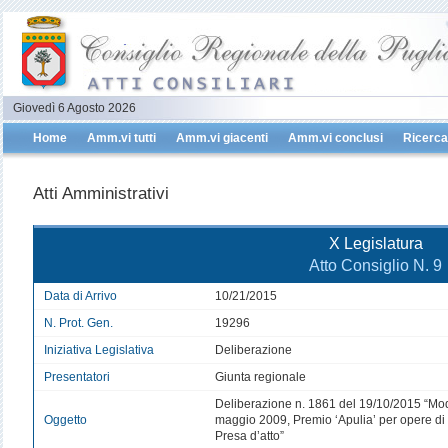
Giovedì 6 Agosto 2026
Home
Amm.vi tutti
Amm.vi giacenti
Amm.vi conclusi
Ricerca
Atti Amministrativi
X Legislatura
Atto Consiglio N. 9
Data di Arrivo
10/21/2015
N. Prot. Gen.
19296
Iniziativa Legislativa
Deliberazione
Presentatori
Giunta regionale
Deliberazione n. 1861 del 19/10/2015 “Modi
Oggetto
maggio 2009, Premio ‘Apulia’ per opere di 
Presa d’atto”