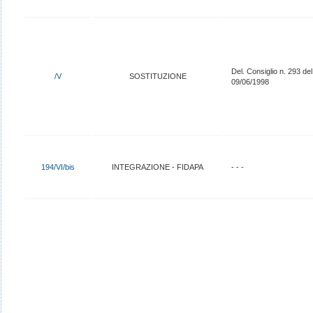
Del. Consiglio n. 293 del
/V
SOSTITUZIONE
09/06/1998
194/VI/bis
INTEGRAZIONE - FIDAPA
- - -