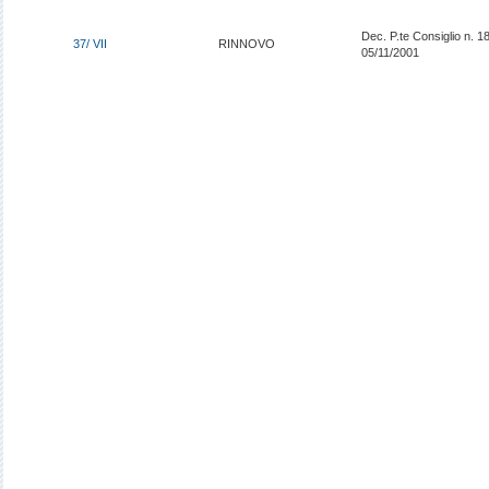
Dec. P.te Consiglio n. 18
37/ VII
RINNOVO
05/11/2001