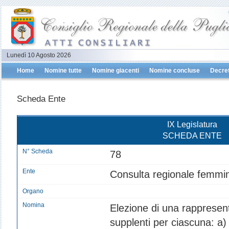
Lunedì 10 Agosto 2026
Home
Nomine tutte
Nomine giacenti
Nomine concluse
Decret
Scheda Ente
IX Legislatura
SCHEDA ENTE
N° Scheda
78
Ente
Consulta regionale femmin
Organo
Nomina
Elezione di una rappresent
supplenti per ciascuna: a) 