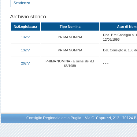
Scadenza
Archivio storico
Nr./Legislatura
Tipo Nomina
Atto di Nom
Dec. P.te Consiglio n. 
132/V
PRIMA NOMINA
12/08/1993
132/V
PRIMA NOMINA
Del. Consiglio n. 153 d
PRIMA NOMINA - ai sensi del d.l.
207/V
- - -
66/1989
Consiglio Regionale della Puglia Via G. Capruzzi, 212 - 70