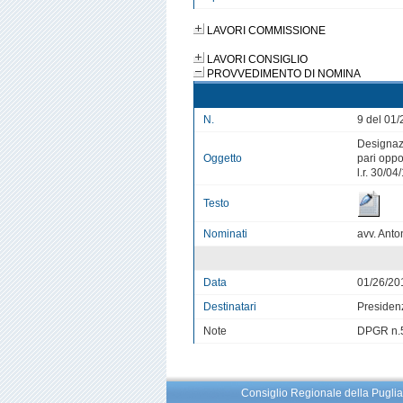
LAVORI COMMISSIONE
LAVORI CONSIGLIO
PROVVEDIMENTO DI NOMINA
N.
9 del 01
Designazi
Oggetto
pari oppo
l.r. 30/04
Testo
Nominati
avv. Anto
Data
01/26/20
Destinatari
Presiden
Note
DPGR n.5
Consiglio Regionale della Pu