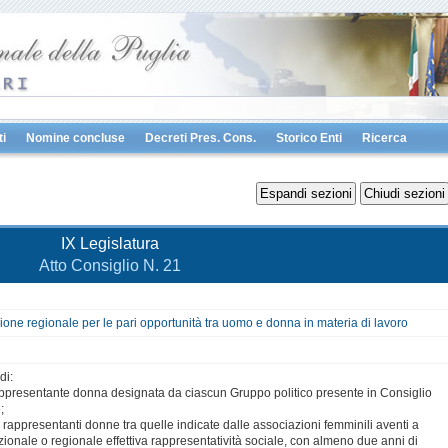
i
Nomine concluse
Decreti Pres. Cons.
Storico Enti
Ricerca
IX Legislatura
Atto Consiglio N. 21
ne regionale per le pari opportunità tra uomo e donna in materia di lavoro
di:
ppresentante donna designata da ciascun Gruppo politico presente in Consiglio
;
 rappresentanti donne tra quelle indicate dalle associazioni femminili aventi a
azionale o regionale effettiva rappresentatività sociale, con almeno due anni di