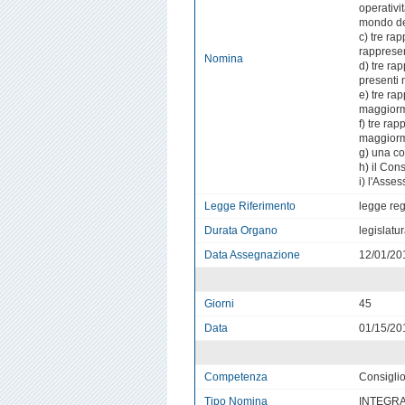
operativi
mondo de
c) tre ra
rappresen
Nomina
d) tre ra
presenti 
e) tre ra
maggiorm
f) tre ra
maggiorm
g) una c
h) il Con
i) l'Asse
Legge Riferimento
legge reg
Durata Organo
legislatu
Data Assegnazione
12/01/20
Giorni
45
Data
01/15/20
Competenza
Consigli
Tipo Nomina
INTEGRAZ