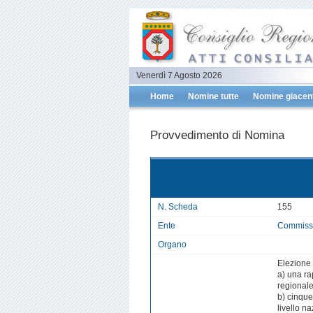
Venerdì 7 Agosto 2026
Home
Nomine tutte
Nomine giacent
Provvedimento di Nomina
N. Scheda
155
Ente
Commissio
Organo
Elezione 
a) una ra
regionale
b) cinque
livello n