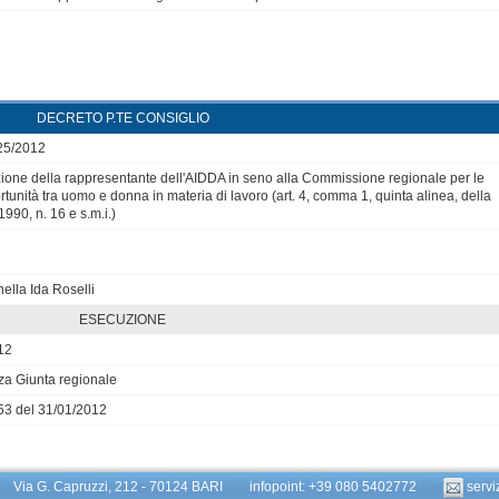
DECRETO P.TE CONSIGLIO
/25/2012
one della rappresentante dell'AIDDA in seno alla Commissione regionale per le
rtunità tra uomo e donna in materia di lavoro (art. 4, comma 1, quinta alinea, della
/1990, n. 16 e s.m.i.)
nella Ida Roselli
ESECUZIONE
12
za Giunta regionale
3 del 31/01/2012
glia Via G. Capruzzi, 212 - 70124 BARI infopoint: +39 080 5402772
servi