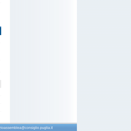
zioassemblea@consiglio.puglia.it