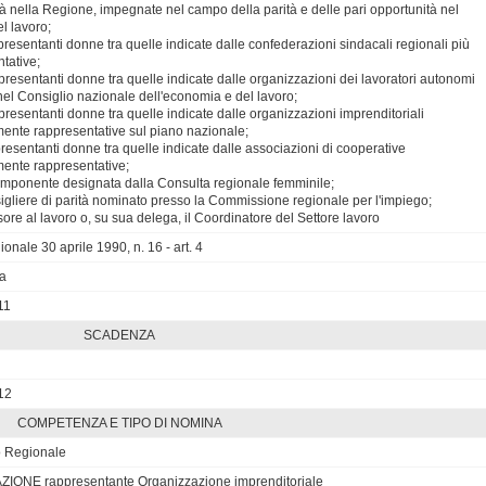
tà nella Regione, impegnate nel campo della parità e delle pari opportunità nel
l lavoro;
ppresentanti donne tra quelle indicate dalle confederazioni sindacali regionali più
tative;
ppresentanti donne tra quelle indicate dalle organizzazioni dei lavoratori autonomi
nel Consiglio nazionale dell'economia e del lavoro;
ppresentanti donne tra quelle indicate dalle organizzazioni imprenditoriali
ente rappresentative sul piano nazionale;
ppresentanti donne tra quelle indicate dalle associazioni di cooperative
ente rappresentative;
omponente designata dalla Consulta regionale femminile;
sigliere di parità nominato presso la Commissione regionale per l'impiego;
ssore al lavoro o, su sua delega, il Coordinatore del Settore lavoro
ionale 30 aprile 1990, n. 16 - art. 4
ra
11
SCADENZA
12
COMPETENZA E TIPO DI NOMINA
o Regionale
IONE rappresentante Organizzazione imprenditoriale