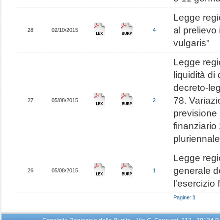
Legge regi
al prelievo
28
02/10/2015
4
vulgaris"
Legge regi
liquidità di 
decreto-le
78. Variazi
27
05/08/2015
2
previsione 
finanziario
pluriennal
Legge regi
generale d
26
05/08/2015
1
l'esercizio
Pagine:
1