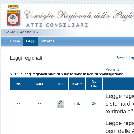
Giovedì 6 Agosto 2026
Home
Leggi
Ricerca
Leggi regionali
Scegli le
Pagine:
1
N.B.: Le leggi regionali prive di numero sono in fase di promulgazione
Nr.
Nr.
Data
Testo
BURP
Atto
Legge regi
sistema di
- -
- -
n.d.
26
territoriale"
Legge regi
beni delle