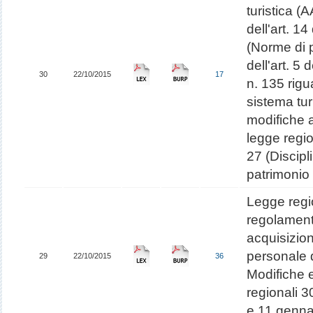
turistica (
dell'art. 14
(Norme di 
dell'art. 5
30
22/10/2015
17
n. 135 rigua
sistema tur
modifiche a
legge regio
27 (Discipl
patrimonio 
Legge regio
regolamenta
acquisizion
personale d
29
22/10/2015
36
Modifiche e
regionali 
e 11 genna