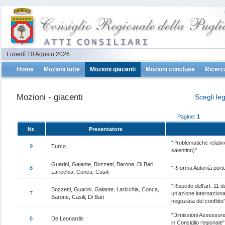
Lunedì 10 Agosto 2026
Home
Mozioni tutte
Mozioni giacenti
Mozioni concluse
Ricerc
Mozioni - giacenti
Scegli le
Pagine:
1
Nr.
Presentatore
"Problematiche relative
9
Turco
salentino)"
Guarini, Galante, Bozzetti, Barone, Di Bari,
8
"Riforma Autorità portu
Laricchia, Conca, Casili
"Rispetto dell’art. 11 d
Bozzetti, Guarini, Galante, Laricchia, Conca,
7
un’azione internaziona
Barone, Casili, Di Bari
negoziata del conflitto
"Dimissioni Assessore 
6
De Leonardis
in Consiglio regionale"