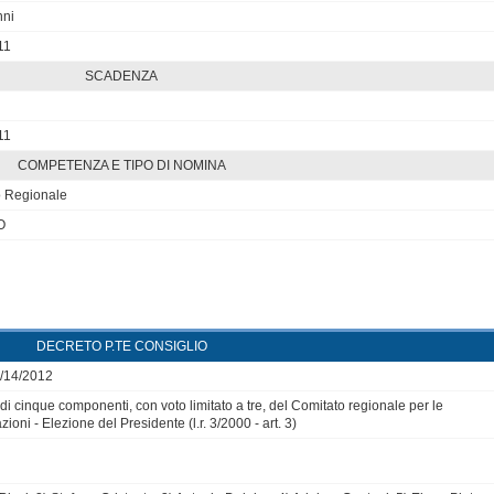
nni
11
SCADENZA
11
COMPETENZA E TIPO DI NOMINA
o Regionale
O
DECRETO P.TE CONSIGLIO
2/14/2012
di cinque componenti, con voto limitato a tre, del Comitato regionale per le
ioni - Elezione del Presidente (l.r. 3/2000 - art. 3)