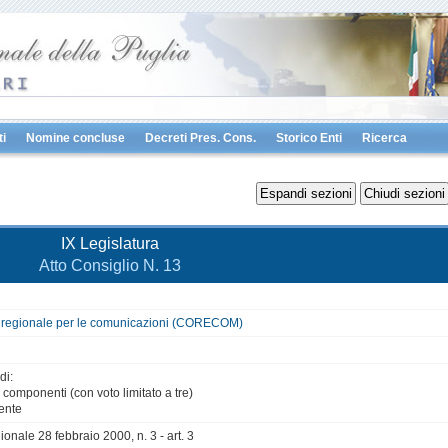
i
Nomine concluse
Decreti Pres. Cons.
Storico Enti
Ricerca
IX Legislatura
Atto Consiglio N. 13
 regionale per le comunicazioni (CORECOM)
di:
 componenti (con voto limitato a tre)
ente
ionale 28 febbraio 2000, n. 3 - art. 3