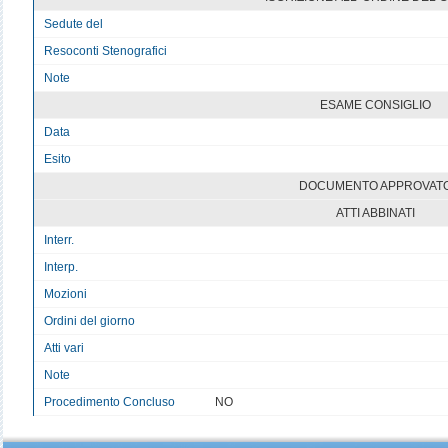
Sedute del
Resoconti Stenografici
Note
ESAME CONSIGLIO
Data
Esito
DOCUMENTO APPROVAT
ATTI ABBINATI
Interr.
Interp.
Mozioni
Ordini del giorno
Atti vari
Note
Procedimento Concluso
NO