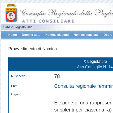
Sabato 8 Agosto 2026
Home
Nomine tutte
Nomine giacenti
Nomine concluse
Decret
Provvedimento di Nomina
IX Legislatura
Atto Consiglio N. 14
78
N. Scheda
Consulta regionale femmin
Ente
Organo
Elezione di una rappresent
supplenti per ciascuna: a) 