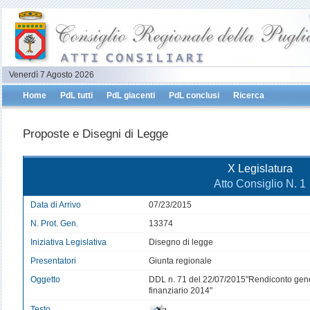
Venerdì 7 Agosto 2026
Home
PdL tutti
PdL giacenti
PdL conclusi
Ricerca
Proposte e Disegni di Legge
X Legislatura
Atto Consiglio N. 1
Data di Arrivo
07/23/2015
N. Prot. Gen.
13374
Iniziativa Legislativa
Disegno di legge
Presentatori
Giunta regionale
Oggetto
DDL n. 71 del 22/07/2015"Rendiconto gener
finanziario 2014"
Testo