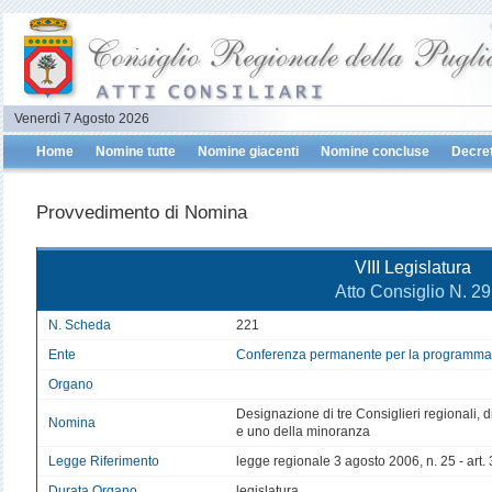
Venerdì 7 Agosto 2026
Home
Nomine tutte
Nomine giacenti
Nomine concluse
Decret
Provvedimento di Nomina
VIII Legislatura
Atto Consiglio N. 29
N. Scheda
221
Ente
Conferenza permanente per la programmazi
Organo
Designazione di tre Consiglieri regionali,
Nomina
e uno della minoranza
Legge Riferimento
legge regionale 3 agosto 2006, n. 25 - art
Durata Organo
legislatura