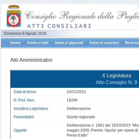
Domenica 9 Agosto 2026
Home
Amm.vi tutti
Amm.vi giacenti
Amm.vi conclusi
Ricerca
Atti Amministrativi
X Legislatura
Atto Consiglio N. 9
Data di Arrivo
10/21/2015
N. Prot. Gen.
19296
Iniziativa Legislativa
Deliberazione
Presentatori
Giunta regionale
Deliberazione n. 1861 del 19/10/2015 “Modi
Oggetto
maggio 2009, Premio ‘Apulia’ per opere di 
Presa d’atto”