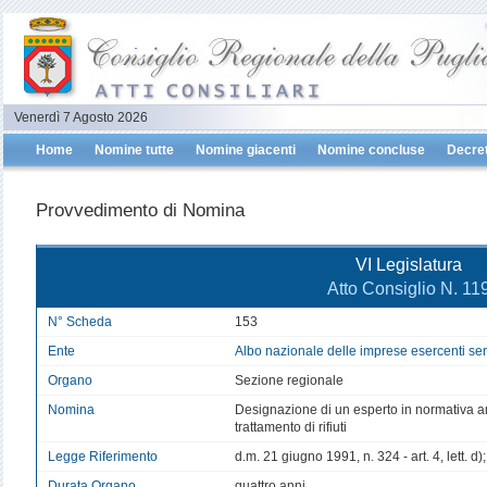
Venerdì 7 Agosto 2026
Home
Nomine tutte
Nomine giacenti
Nomine concluse
Decret
Provvedimento di Nomina
VI Legislatura
Atto Consiglio N. 11
N° Scheda
153
Ente
Albo nazionale delle imprese esercenti servi
Organo
Sezione regionale
Nomina
Designazione di un esperto in normativa am
trattamento di rifiuti
Legge Riferimento
d.m. 21 giugno 1991, n. 324 - art. 4, lett. d)
Durata Organo
quattro anni